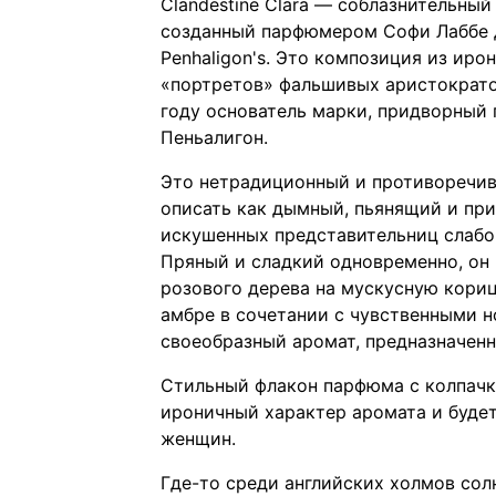
Clandestine Clara — соблазнительны
созданный парфюмером Софи Лаббе 
Penhaligon's. Это композиция из ир
«портретов» фальшивых аристократо
году основатель марки, придворный
Пеньалигон.
Это нетрадиционный и противоречив
описать как дымный, пьянящий и при
искушенных представительниц слабо
Пряный и сладкий одновременно, он
розового дерева на мускусную кориц
амбре в сочетании с чувственными н
своеобразный аромат, предназначен
Стильный флакон парфюма с колпачк
ироничный характер аромата и буде
женщин.
Где-то среди английских холмов сол