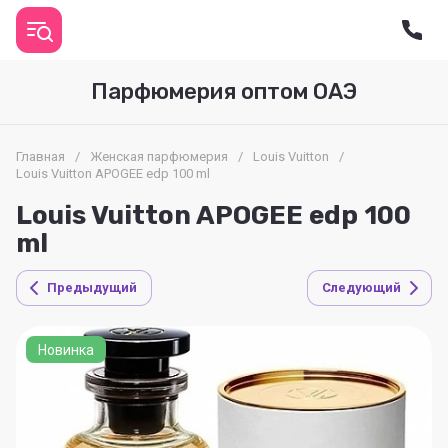
Парфюмерия оптом ОАЭ
Главная
/
Женская парфюмерия
/
Louis Vuitton
/
Louis Vuitton APOGEE edp 100 ml
Louis Vuitton APOGEE edp 100
ml
Предыдущий
Следующий
Новинка