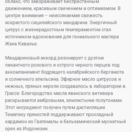
облако, что завораживает беспрестанным
движением, красивым свечением и оптимизмом. В
центре внимания – неиссякаемая свежесть
искристого сицилийского мандарина. Энергичный
цитрус с жизнерадостным темпераментом стал
источником вдохновения для гениального мастера
Жана Кавалье.
Мандариновый аккорд резонирует с дуэтом
пикантного розового и острого черного перцев под
аккомпанемент бодрящего калабрийского бергамота
и солнечного апельсина. Эфирное масло цитрусов и
нежных, пряных нероли создавалось в лаборатории в
Грассе. Благородство масла яванского ветивера
раскрывается амбровыми, землистыми полутонами.
Этот ингредиент получен путем дистилляции.
Тематику пряностей поддерживают прохладный
кардамон из Гватемалы и бальзамический мускатный
орех из Индонезии.