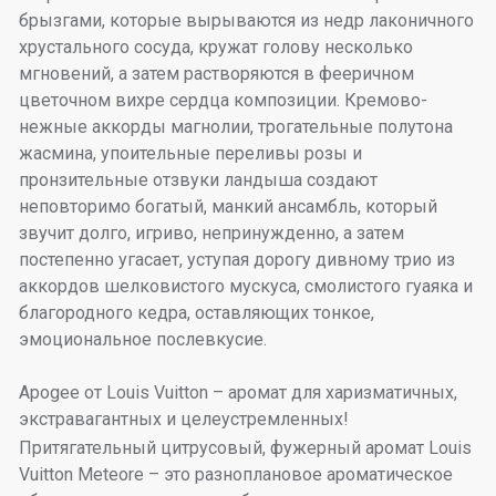
брызгами, которые вырываются из недр лаконичного
хрустального сосуда, кружат голову несколько
мгновений, а затем растворяются в фееричном
цветочном вихре сердца композиции. Кремово-
нежные аккорды магнолии, трогательные полутона
жасмина, упоительные переливы розы и
пронзительные отзвуки ландыша создают
неповторимо богатый, манкий ансамбль, который
звучит долго, игриво, непринужденно, а затем
постепенно угасает, уступая дорогу дивному трио из
аккордов шелковистого мускуса, смолистого гуаяка и
благородного кедра, оставляющих тонкое,
эмоциональное послевкусие.
Apogee от Louis Vuitton – аромат для харизматичных,
экстравагантных и целеустремленных!
Притягательный цитрусовый, фужерный аромат Louis
Vuitton Meteore – это разноплановое ароматическое