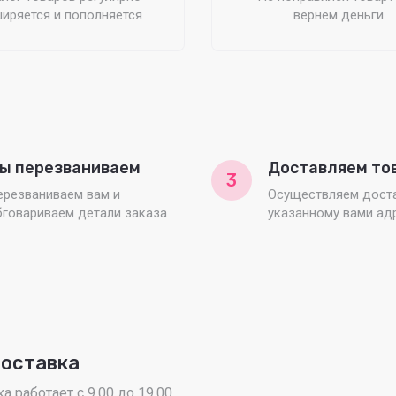
иряется и пополняется
вернем деньги
ы перезваниваем
Доставляем то
3
ерезваниваем вам и
Осуществляем доста
бговариваем детали заказа
указанному вами ад
доставка
 работает с 9.00 до 19.00.