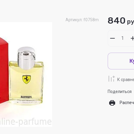
840
Артикул:
f0758m
ру
К
К сравн
Поделиться
Распеч