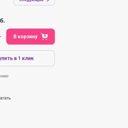
б.
В корзину
упить в 1 клик
ению
атать